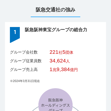
阪急交通社の強み
阪急阪神東宝グループの総合力
1
221
5
グループ会社数
社
団体
34,624
グループ従業員数
人
1
9,384
グループ売上高
兆
億円
※2024年3月31日現在