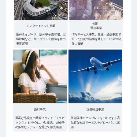
情報・
エンタテイメント
事業
通信事業
阪神タイガース、阪神甲子園球場、宝
情報サービス事業、放送・通信事業で
塚歌劇など、高いブランド価値を持つ
培った技術の活用を通して、社会の発
事業展開
展に貢献
旅行事業
国際輸送事業
豊富な品揃えの基幹ブランド「トラピ
阪急阪神エクスプレスを中心とする高
ックス」を中心に、会員誌、Web等
品質な物流サービスをグローバルに展
の多彩なメディアを通じて販売展開
開