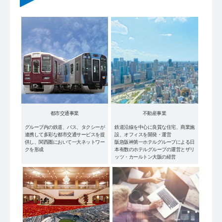
都市交通事業
不動産事業
グループ内の鉄道、バス、タクシーが
鉄道沿線を中心に良質な住宅、商業施
連携して多彩な都市交通サービスを提
設、オフィスを開発・運営
供し、関西圏において一大ネットワー
阪急阪神第一ホテルグループによる日
クを形成
本有数のホテルグループの運営とザリ
ッツ・カールトン大阪の経営