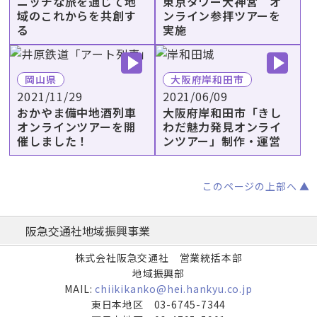
ニッチな旅を通じて地
東京タワー大神宮 オ
域のこれからを共創す
ンライン参拝ツアーを
る
実施
岡山県
大阪府岸和田市
2021/11/29
2021/06/09
おかやま備中地酒列車
大阪府岸和田市「きし
オンラインツアーを開
わだ魅力発見オンライ
催しました！
ンツアー」制作・運営
このページの上部へ ▲
阪急交通社地域振興事業
株式会社阪急交通社 営業統括本部
地域振興部
MAIL:
chiikikanko@hei.hankyu.co.jp
東日本地区
03-6745-7344