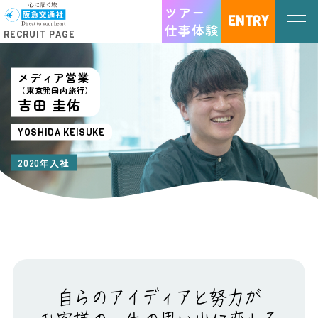
ツアー
ENTRY
仕事体験
RECRUIT PAGE
メディア営業
（東京発国内旅行）
吉田 圭佑
YOSHIDA KEISUKE
2020年入社